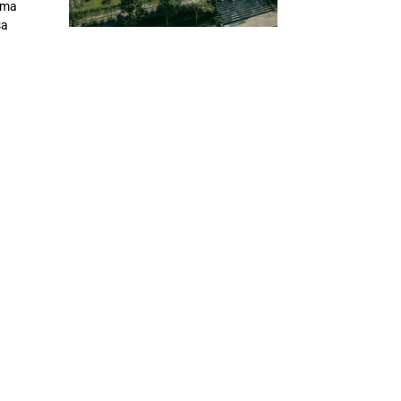
ama
sa