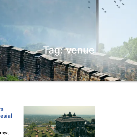
Tag: venue
ta
esial
rnya,