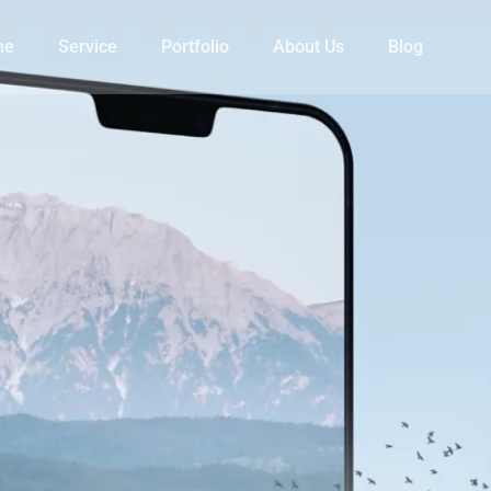
me
Service
Portfolio
About Us
Blog