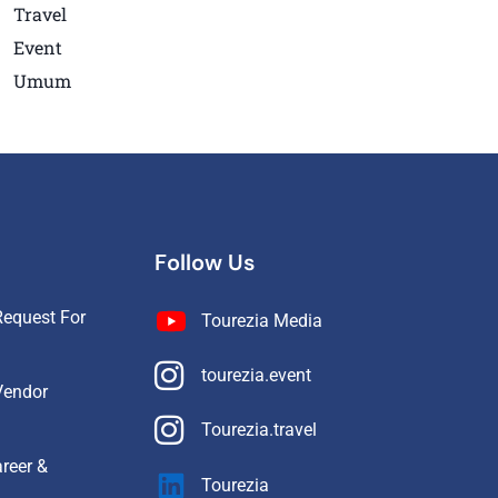
Travel
Event
Umum
Follow Us
equest For
Tourezia Media
tourezia.event
Vendor
Tourezia.travel
reer &
Tourezia