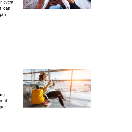
n event
al dan
ngan
ing
onal
tir,