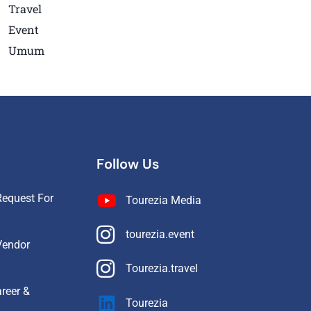
Travel
Event
Umum
Follow Us
equest For
Tourezia Media
tourezia.event
Vendor
Tourezia.travel
reer &
Tourezia