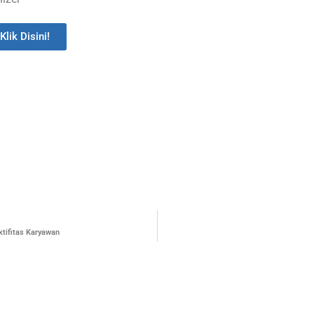
Klik Disini!
ktifitas Karyawan