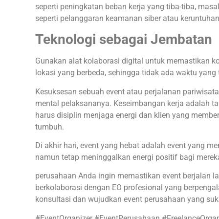
seperti peningkatan beban kerja yang tiba-tiba, mas
seperti pelanggaran keamanan siber atau keruntuha
Teknologi sebagai Jembatan
Gunakan alat kolaborasi digital untuk memastikan ko
lokasi yang berbeda, sehingga tidak ada waktu yang 
Kesuksesan sebuah event atau perjalanan pariwisata
mental pelaksananya. Keseimbangan kerja adalah t
harus disiplin menjaga energi dan klien yang member
tumbuh.
Di akhir hari, event yang hebat adalah event yang m
namun tetap meninggalkan energi positif bagi mer
perusahaan Anda ingin memastikan event berjalan l
berkolaborasi dengan EO profesional yang berpenga
konsultasi dan wujudkan event perusahaan yang suks
#EventOrganizer #EventPerusahaan #FreelanceOrgan