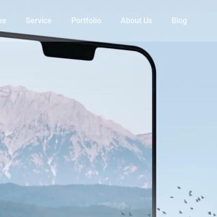
me
Service
Portfolio
About Us
Blog