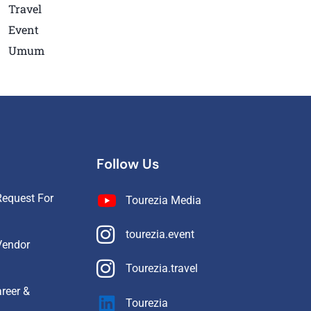
Travel
Event
Umum
Follow Us
equest For
Tourezia Media
tourezia.event
Vendor
Tourezia.travel
reer &
Tourezia