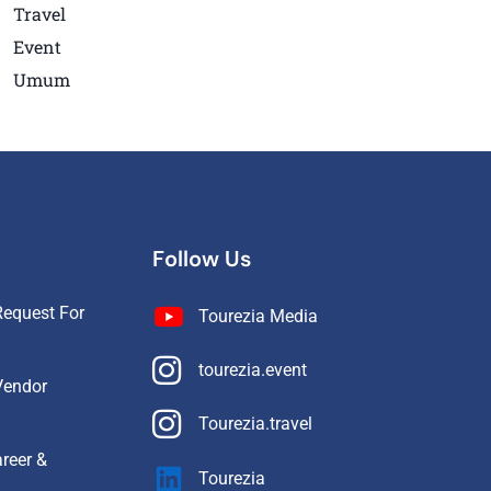
Travel
Event
Umum
Follow Us
equest For
Tourezia Media
tourezia.event
Vendor
Tourezia.travel
reer &
Tourezia