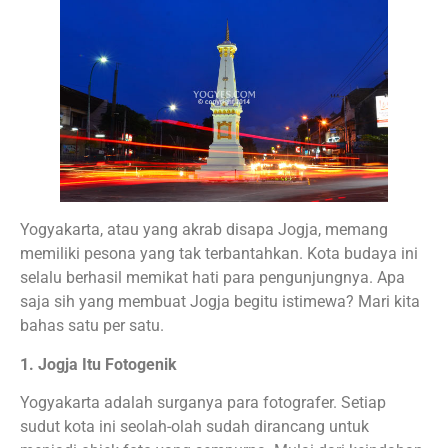
Yogyakarta, atau yang akrab disapa Jogja, memang
memiliki pesona yang tak terbantahkan. Kota budaya ini
selalu berhasil memikat hati para pengunjungnya. Apa
saja sih yang membuat Jogja begitu istimewa? Mari kita
bahas satu per satu.
1. Jogja Itu Fotogenik
Yogyakarta adalah surganya para fotografer. Setiap
sudut kota ini seolah-olah sudah dirancang untuk