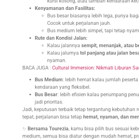
kursi kosong, atau tambah kendaraan ke
Kenyamanan dan Fasilitas:
Bus besar biasanya lebih lega, punya bagas
Cocok untuk perjalanan jauh.
Bus medium lebih simpel, tapi tetap nya
Rute dan Kondisi Jalan:
Kalau jalannya
sempit, menanjak, atau be
Kalau jalurnya
tol panjang atau jalan be
nyaman.
BACA JUGA :
Cultural Immersion: Nikmati Liburan Sam
Bus Medium
: lebih hemat kalau jumlah peserta
kendaraan yang fleksibel.
Bus Besar
: lebih efisien kalau penumpang pen
jadi prioritas.
Jadi, keputusan terbaik tetap tergantung kebutuha
tepat, perjalanan bisa tetap
hemat, nyaman, dan me
✨
Bersama Tourezia
, kamu bisa pilih bus sesuai ke
medium, semua bisa diatur dengan mudah hemat, prakt