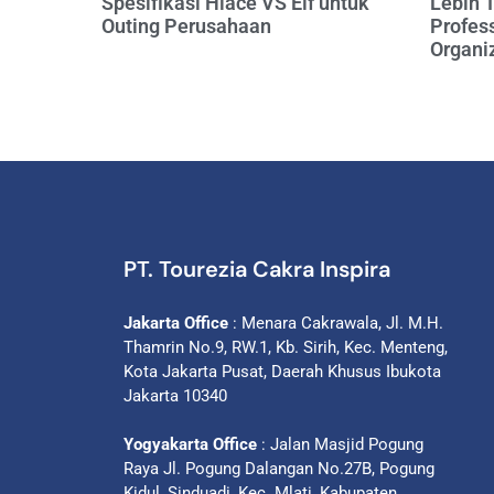
Spesifikasi Hiace VS Elf untuk
Lebih 
Outing Perusahaan
Profess
Organi
PT. Tourezia Cakra Inspira
Jakarta Office
: Menara Cakrawala, Jl. M.H.
Thamrin No.9, RW.1, Kb. Sirih, Kec. Menteng,
Kota Jakarta Pusat, Daerah Khusus Ibukota
Jakarta 10340
Yogyakarta Office
: Jalan Masjid Pogung
Raya Jl. Pogung Dalangan No.27B, Pogung
Kidul, Sinduadi, Kec. Mlati, Kabupaten