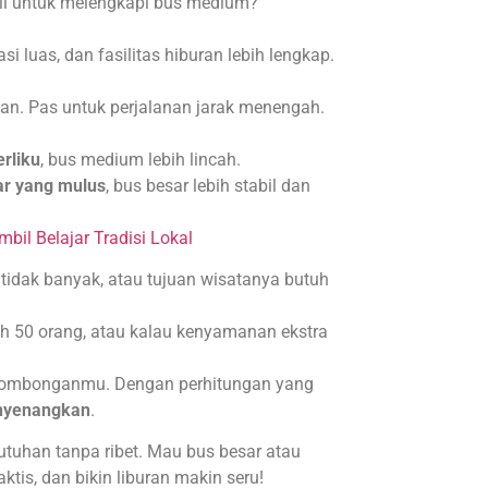
cil untuk melengkapi bus medium?
i luas, dan fasilitas hiburan lebih lengkap.
man. Pas untuk perjalanan jarak menengah.
rliku
, bus medium lebih lincah.
sar yang mulus
, bus besar lebih stabil dan
bil Belajar Tradisi Lokal
 tidak banyak, atau tujuan wisatanya butuh
uh 50 orang, atau kalau kenyamanan ekstra
n rombonganmu. Dengan perhitungan yang
nyenangkan
.
butuhan tanpa ribet. Mau bus besar atau
is, dan bikin liburan makin seru!