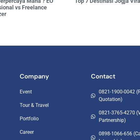
Terpercaya Mana ? EO
Top 7 Destinasi Jogja Vir
ional vs Freelance
zer
Company
Contact
Event
0821-1900-0042 (R
Quotation)
Tour & Travel
0821-3765-4270 (
Portfolio
Partnership)
Career
0898-1066-656 (Ca