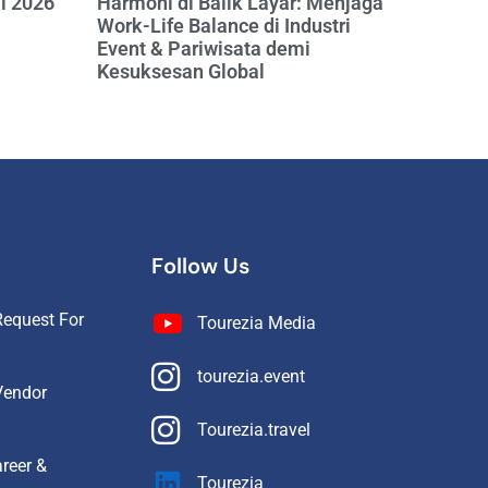
al 2026
Harmoni di Balik Layar: Menjaga
Work-Life Balance di Industri
Event & Pariwisata demi
Kesuksesan Global
Follow Us
equest For
Tourezia Media
tourezia.event
Vendor
Tourezia.travel
reer &
Tourezia