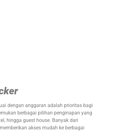
cker
ai dengan anggaran adalah prioritas bagi
emukan berbagai pilihan penginapan yang
el, hingga guest house. Banyak dari
ta, memberikan akses mudah ke berbagai