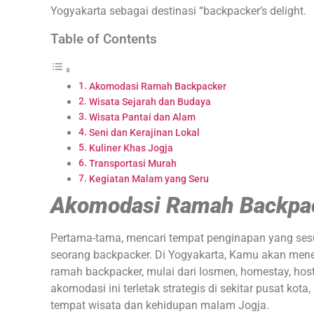
Yogyakarta sebagai destinasi “backpacker’s delight.
Table of Contents
Akomodasi Ramah Backpacker
Wisata Sejarah dan Budaya
Wisata Pantai dan Alam
Seni dan Kerajinan Lokal
Kuliner Khas Jogja
Transportasi Murah
Kegiatan Malam yang Seru
Akomodasi Ramah Backpa
Pertama-tama, mencari tempat penginapan yang sesu
seorang backpacker. Di Yogyakarta, Kamu akan men
ramah backpacker, mulai dari losmen, homestay, host
akomodasi ini terletak strategis di sekitar pusat ko
tempat wisata dan kehidupan malam Jogja.