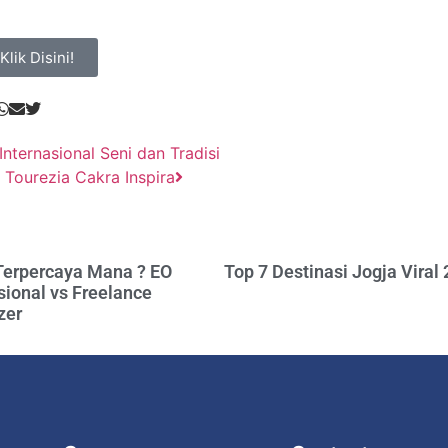
Klik Disini!
ternasional Seni dan Tradisi
Tourezia Cakra Inspira
Terpercaya Mana ? EO
Top 7 Destinasi Jogja Viral
sional vs Freelance
zer