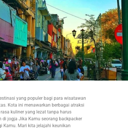
destinasi yang populer bagi para wisatawan
as. Kota ini menawarkan berbagai atraksi
rasa kuliner yang lezat tanpa harus
 di jogja Jika Kamu seorang backpacker
i Kamu. Mari kita jelajahi keunikan