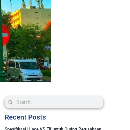
Recent Posts
Spesifikasi Hiace VS Elf untuk Outing Perusahaan