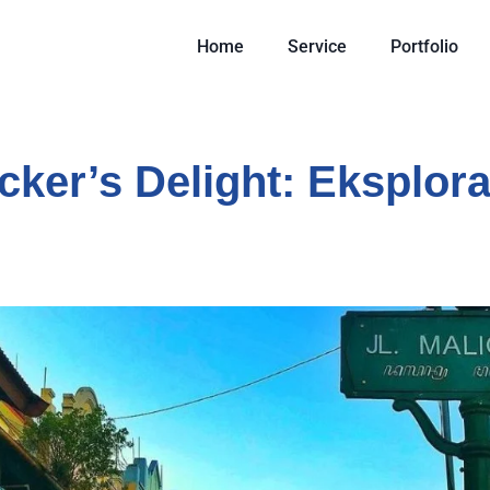
Home
Service
Portfolio
ker’s Delight: Eksplora