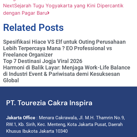
Next
Sejarah Tugu Yogyakarta yang Kini Dipercantik
dengan Pagar Baru
Related Posts
Spesifikasi Hiace VS Elf untuk Outing Perusahaan
Lebih Terpercaya Mana ? EO Professional vs
Freelance Organizer
Top 7 Destinasi Jogja Viral 2026
Harmoni di Balik Layar: Menjaga Work-Life Balance
di Industri Event & Pariwisata demi Kesuksesan
Global
PT. Tourezia Cakra Inspira
Jakarta Office
: Menara Cakrawala, Jl. M.H. Thamrin No.9,
RW.1, Kb. Sirih, Kec. Menteng, Kota Jakarta Pusat, Daerah
Khusus Ibukota Jakarta 10340