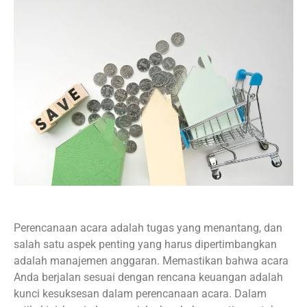
Perencanaan acara adalah tugas yang menantang, dan
salah satu aspek penting yang harus dipertimbangkan
adalah manajemen anggaran. Memastikan bahwa acara
Anda berjalan sesuai dengan rencana keuangan adalah
kunci kesuksesan dalam perencanaan acara. Dalam