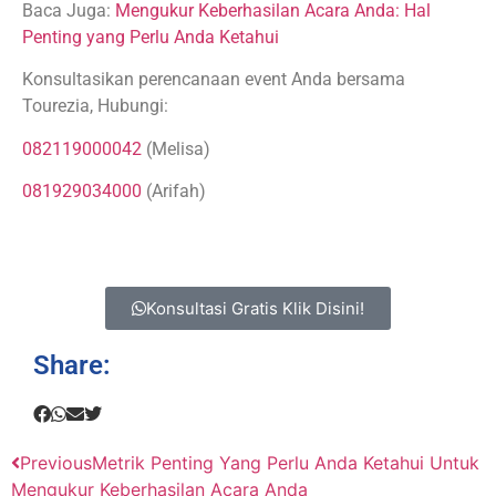
Baca Juga:
Mengukur Keberhasilan Acara Anda: Hal
Penting yang Perlu Anda Ketahui
Konsultasikan perencanaan event Anda bersama
Tourezia, Hubungi:
082119000042
(Melisa)
081929034000
(Arifah)
Konsultasi Gratis Klik Disini!
Share:
Previous
Metrik Penting Yang Perlu Anda Ketahui Untuk
Mengukur Keberhasilan Acara Anda