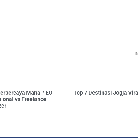
R
Terpercaya Mana ? EO
Top 7 Destinasi Jogja Vir
ional vs Freelance
zer