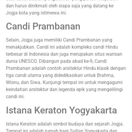
dan harus dinikmati oleh siapa saja yang datang ke
Jogja kota yang istimewa ini.
Candi Prambanan
Selain, Jogja juga memiliki Candi Prambanan yang
menakjubkan. Candi ini adalah kompleks candi Hindu
terbesar di Indonesia dan juga merupakan situs warisan
dunia UNESCO. Dibangun pada abad ke-9, Candi
Prambanan adalah contoh arsitektur Hindu klasik dengan
tiga candi utama yang didedikasikan untuk Brahma,
Wisnu, dan Siwa. Kunjungi tempat ini untuk mengagumi
keindahan arsitektur dan legenda epik yang mengelilingi
candi ini.
Istana Keraton Yogyakarta
Istana Keraton adalah simbol budaya dan sejarah Jogja.
Tempat ini adalah rumah bagi Sultan Yogyakarta dan