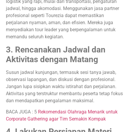
logistik yang rapi, mulai dari transportasi, pengaturan
jadwal, hingga akomodasi. Menggunakan jasa partner
profesional seperti Tourezia dapat memastikan
perjalanan nyaman, aman, dan efisien. Mereka juga
menyediakan tour leader yang berpengalaman untuk
memandu seluruh kegiatan.
3. Rencanakan Jadwal dan
Aktivitas dengan Matang
Susun jadwal kunjungan, termasuk sesi tanya jawab,
observasi lapangan, dan diskusi dengan profesional.
Jangan lupa sisipkan waktu istirahat dan perjalanan.
Aktivitas yang terstruktur membantu peserta tetap fokus
dan mendapatkan pengalaman maksimal.
BACA JUGA : 5
Rekomendasi Olahraga Menarik untuk
Corporate Gathering agar Tim Semakin Kompak
4. Lakukan Persiapan Materi