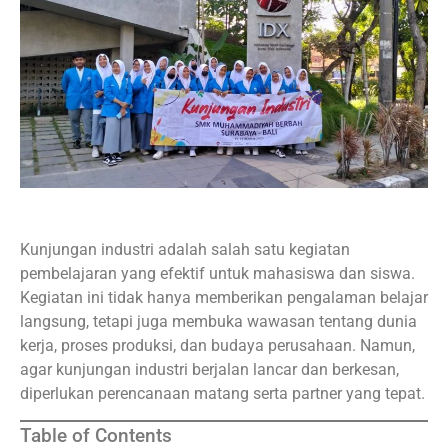
Kunjungan industri adalah salah satu kegiatan
pembelajaran yang efektif untuk mahasiswa dan siswa.
Kegiatan ini tidak hanya memberikan pengalaman belajar
langsung, tetapi juga membuka wawasan tentang dunia
kerja, proses produksi, dan budaya perusahaan. Namun,
agar kunjungan industri berjalan lancar dan berkesan,
diperlukan perencanaan matang serta partner yang tepat.
Table of Contents