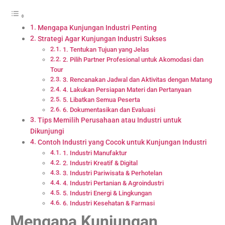
Mengapa Kunjungan Industri Penting
Strategi Agar Kunjungan Industri Sukses
1. Tentukan Tujuan yang Jelas
2. Pilih Partner Profesional untuk Akomodasi dan
Tour
3. Rencanakan Jadwal dan Aktivitas dengan Matang
4. Lakukan Persiapan Materi dan Pertanyaan
5. Libatkan Semua Peserta
6. Dokumentasikan dan Evaluasi
Tips Memilih Perusahaan atau Industri untuk
Dikunjungi
Contoh Industri yang Cocok untuk Kunjungan Industri
1. Industri Manufaktur
2. Industri Kreatif & Digital
3. Industri Pariwisata & Perhotelan
4. Industri Pertanian & Agroindustri
5. Industri Energi & Lingkungan
6. Industri Kesehatan & Farmasi
Mengapa Kunjungan