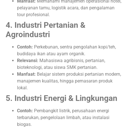
Manfaat:
Memahami manajemen operasional hotel,
pelayanan tamu, logistik acara, dan pengalaman
tour profesional.
4. Industri Pertanian &
Agroindustri
Contoh:
Perkebunan, sentra pengolahan kopi/teh,
budidaya ikan atau ayam organik.
Relevansi:
Mahasiswa agribisnis, pertanian,
bioteknologi, atau siswa SMK pertanian.
Manfaat:
Belajar sistem produksi pertanian modern,
manajemen kualitas, hingga pemasaran produk
lokal.
5. Industri Energi & Lingkungan
Contoh:
Pembangkit listrik, perusahaan energi
terbarukan, pengelolaan limbah, atau instalasi
biogas.