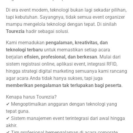
Di era event modern, teknologi bukan lagi sekadar pilihan,
tapi kebutuhan. Sayangnya, tidak semua event organizer
mampu mengelola teknologi dengan tepat. Di sinilah
Tourezia
hadir sebagai solusi.
Kami memadukan
pengalaman, kreativitas, dan
teknologi terbaru
untuk memastikan setiap acara
berjalan
efisien, profesional, dan berkesan
. Mulai dari
sistem registrasi online, aplikasi event, integrasi RFID,
hingga strategi digital marketing semuanya kami rancang
agar acara Anda tidak hanya sukses, tapi juga
memberikan pengalaman tak terlupakan bagi peserta
.
Kenapa harus Tourezia?
✔ Mengoptimalkan anggaran dengan teknologi yang
tepat guna.
✔ Sistem manajemen event terintegrasi dari awal hingga
akhir.
✔ Tim profesional berpengalaman di acara corporate,