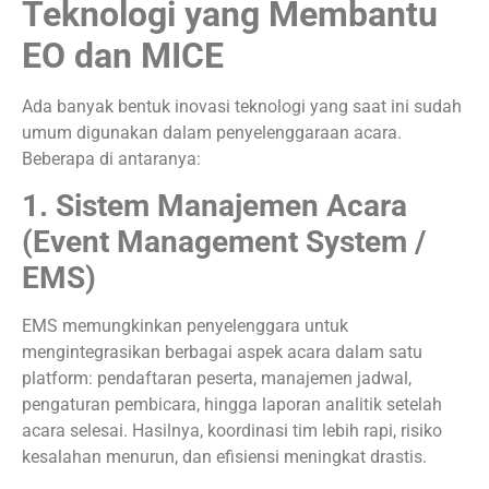
Teknologi yang Membantu
EO dan MICE
Ada banyak bentuk inovasi teknologi yang saat ini sudah
umum digunakan dalam penyelenggaraan acara.
Beberapa di antaranya:
1. Sistem Manajemen Acara
(Event Management System /
EMS)
EMS memungkinkan penyelenggara untuk
mengintegrasikan berbagai aspek acara dalam satu
platform: pendaftaran peserta, manajemen jadwal,
pengaturan pembicara, hingga laporan analitik setelah
acara selesai. Hasilnya, koordinasi tim lebih rapi, risiko
kesalahan menurun, dan efisiensi meningkat drastis.