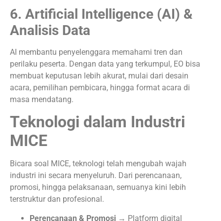
6. Artificial Intelligence (AI) &
Analisis Data
AI membantu penyelenggara memahami tren dan
perilaku peserta. Dengan data yang terkumpul, EO bisa
membuat keputusan lebih akurat, mulai dari desain
acara, pemilihan pembicara, hingga format acara di
masa mendatang.
Teknologi dalam Industri
MICE
Bicara soal MICE, teknologi telah mengubah wajah
industri ini secara menyeluruh. Dari perencanaan,
promosi, hingga pelaksanaan, semuanya kini lebih
terstruktur dan profesional.
Perencanaan & Promosi
→ Platform digital