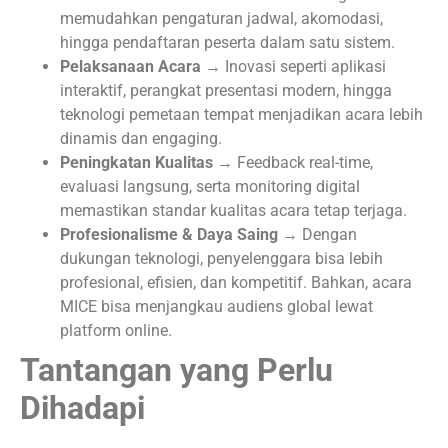
memudahkan pengaturan jadwal, akomodasi,
hingga pendaftaran peserta dalam satu sistem.
Pelaksanaan Acara
→ Inovasi seperti aplikasi
interaktif, perangkat presentasi modern, hingga
teknologi pemetaan tempat menjadikan acara lebih
dinamis dan engaging.
Peningkatan Kualitas
→ Feedback real-time,
evaluasi langsung, serta monitoring digital
memastikan standar kualitas acara tetap terjaga.
Profesionalisme & Daya Saing
→ Dengan
dukungan teknologi, penyelenggara bisa lebih
profesional, efisien, dan kompetitif. Bahkan, acara
MICE bisa menjangkau audiens global lewat
platform online.
Tantangan yang Perlu
Dihadapi