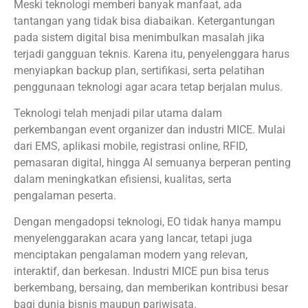
Meski teknologi memberi banyak manfaat, ada
tantangan yang tidak bisa diabaikan. Ketergantungan
pada sistem digital bisa menimbulkan masalah jika
terjadi gangguan teknis. Karena itu, penyelenggara harus
menyiapkan backup plan, sertifikasi, serta pelatihan
penggunaan teknologi agar acara tetap berjalan mulus.
Teknologi telah menjadi pilar utama dalam
perkembangan event organizer dan industri MICE. Mulai
dari EMS, aplikasi mobile, registrasi online, RFID,
pemasaran digital, hingga AI semuanya berperan penting
dalam meningkatkan efisiensi, kualitas, serta
pengalaman peserta.
Dengan mengadopsi teknologi, EO tidak hanya mampu
menyelenggarakan acara yang lancar, tetapi juga
menciptakan pengalaman modern yang relevan,
interaktif, dan berkesan. Industri MICE pun bisa terus
berkembang, bersaing, dan memberikan kontribusi besar
bagi dunia bisnis maupun pariwisata.