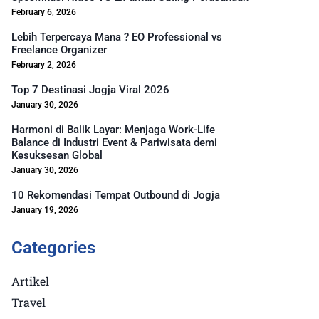
February 6, 2026
Lebih Terpercaya Mana ? EO Professional vs
Freelance Organizer
February 2, 2026
Top 7 Destinasi Jogja Viral 2026
January 30, 2026
Harmoni di Balik Layar: Menjaga Work-Life
Balance di Industri Event & Pariwisata demi
Kesuksesan Global
January 30, 2026
10 Rekomendasi Tempat Outbound di Jogja
January 19, 2026
Categories
Artikel
Travel