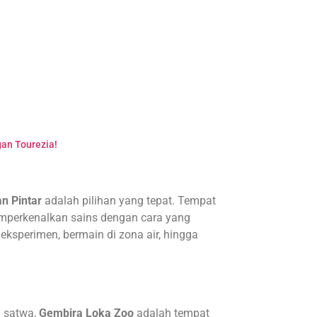
an Tourezia!
n Pintar
adalah pilihan yang tepat. Tempat
emperkenalkan sains dengan cara yang
sperimen, bermain di zona air, hingga
a satwa,
Gembira Loka Zoo
adalah tempat