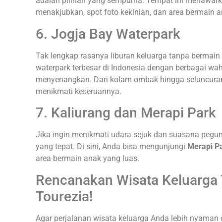
adalah pilihan yang sempurna. Tempat ini menawar
menakjubkan, spot foto kekinian, dan area bermain a
6. Jogja Bay Waterpark
Tak lengkap rasanya liburan keluarga tanpa bermain 
waterpark terbesar di Indonesia dengan berbagai w
menyenangkan. Dari kolam ombak hingga seluncuran
menikmati keseruannya.
7. Kaliurang dan Merapi Park
Jika ingin menikmati udara sejuk dan suasana peg
yang tepat. Di sini, Anda bisa mengunjungi
Merapi P
area bermain anak yang luas.
Rencanakan Wisata Keluarga 
Tourezia!
Agar perjalanan wisata keluarga Anda lebih nyama