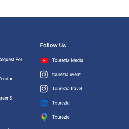
Follow Us
equest For
Tourezia Media
tourezia.event
Vendor
Tourezia.travel
reer &
Tourezia
Tourezia