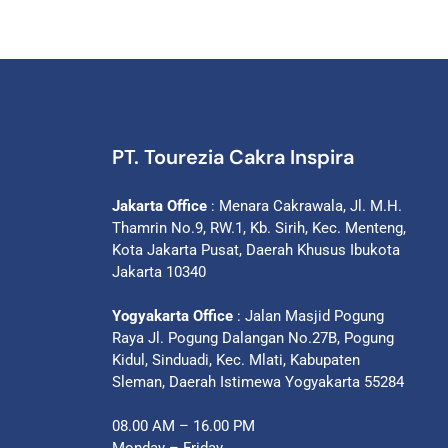
PT. Tourezia Cakra Inspira
Jakarta Office
: Menara Cakrawala, Jl. M.H.
Thamrin No.9, RW.1, Kb. Sirih, Kec. Menteng,
Kota Jakarta Pusat, Daerah Khusus Ibukota
Jakarta 10340
Yogyakarta Office
: Jalan Masjid Pogung
Raya Jl. Pogung Dalangan No.27B, Pogung
Kidul, Sinduadi, Kec. Mlati, Kabupaten
Sleman, Daerah Istimewa Yogyakarta 55284
08.00 AM – 16.00 PM