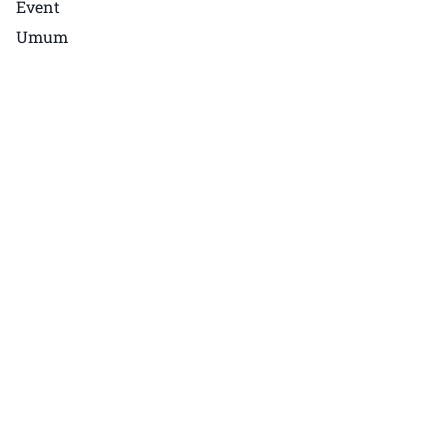
Event
Umum