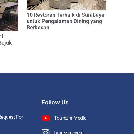
10 Restoran Terbaik di Surabaya
untuk Pengalaman Dining yang
Berkesan
di
Sejuk
Follow Us
equest For
Tourezia Media
tourezia.event