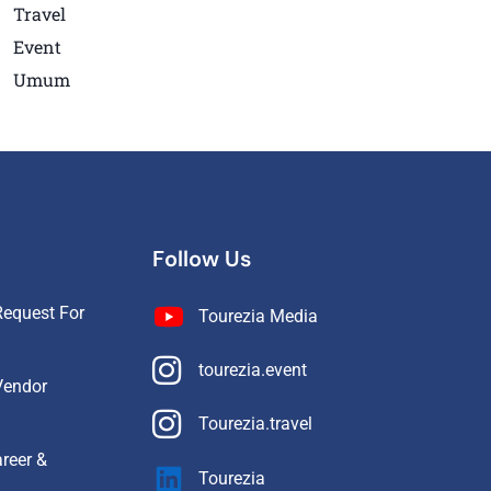
Travel
Event
Umum
Follow Us
equest For
Tourezia Media
tourezia.event
Vendor
Tourezia.travel
reer &
Tourezia