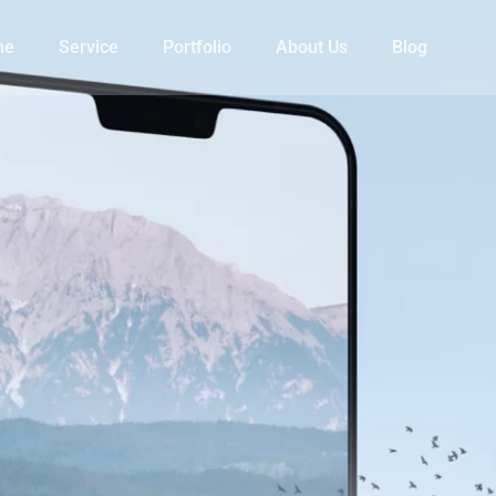
me
Service
Portfolio
About Us
Blog