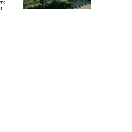
ama
sa