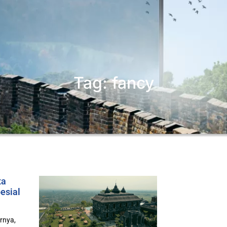
Tag: fancy
ta
esial
rnya,