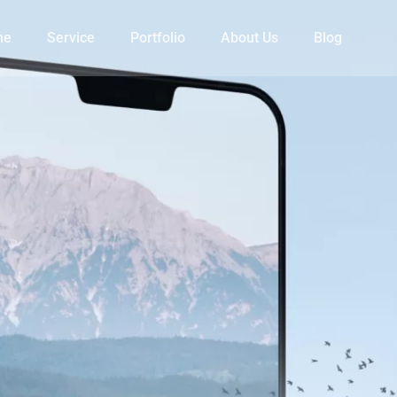
me
Service
Portfolio
About Us
Blog