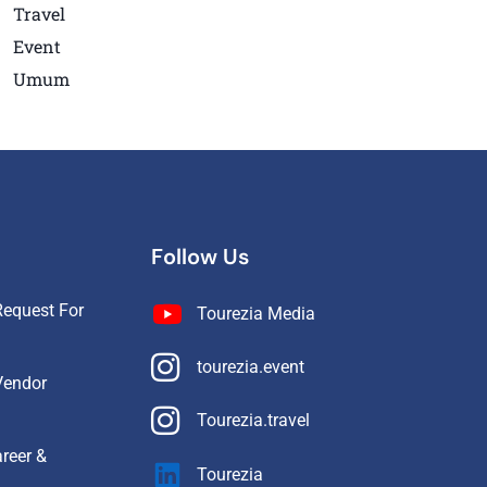
Travel
Event
Umum
Follow Us
equest For
Tourezia Media
tourezia.event
Vendor
Tourezia.travel
reer &
Tourezia