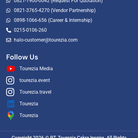
0821-1900-0042 (Request For Quotation)
0821-3765-4270 (Vendor Partnership)
0898-1066-656 (Career & Internship)
0215-0106-260
halo-customer@tourezia.com
Follow Us
Tourezia Media
tourezia.event
Tourezia.travel
Tourezia
Tourezia
Copyright 2026 © PT. Tourezia Cakra Inspira. All Rights