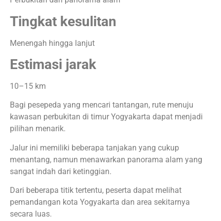
Tingkat kesulitan
Menengah hingga lanjut
Estimasi jarak
10–15 km
Bagi pesepeda yang mencari tantangan, rute menuju
kawasan perbukitan di timur Yogyakarta dapat menjadi
pilihan menarik.
Jalur ini memiliki beberapa tanjakan yang cukup
menantang, namun menawarkan panorama alam yang
sangat indah dari ketinggian.
Dari beberapa titik tertentu, peserta dapat melihat
pemandangan kota Yogyakarta dan area sekitarnya
secara luas.