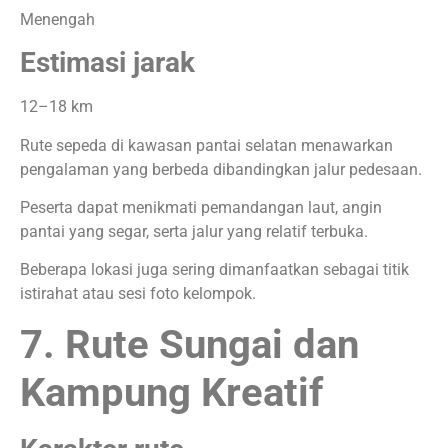
Menengah
Estimasi jarak
12–18 km
Rute sepeda di kawasan pantai selatan menawarkan
pengalaman yang berbeda dibandingkan jalur pedesaan.
Peserta dapat menikmati pemandangan laut, angin
pantai yang segar, serta jalur yang relatif terbuka.
Beberapa lokasi juga sering dimanfaatkan sebagai titik
istirahat atau sesi foto kelompok.
7. Rute Sungai dan
Kampung Kreatif