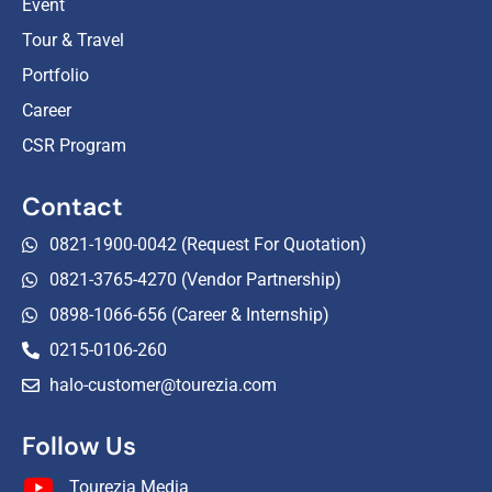
Event
Tour & Travel
Portfolio
Career
CSR Program
Contact
0821-1900-0042 (Request For Quotation)
0821-3765-4270 (Vendor Partnership)
0898-1066-656 (Career & Internship)
0215-0106-260
halo-customer@tourezia.com
Follow Us
Tourezia Media