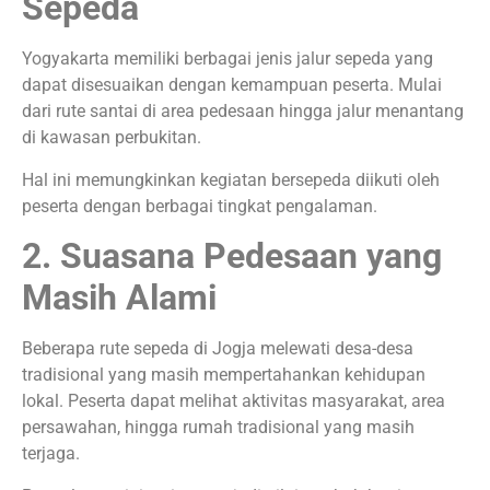
Sepeda
Yogyakarta memiliki berbagai jenis jalur sepeda yang
dapat disesuaikan dengan kemampuan peserta. Mulai
dari rute santai di area pedesaan hingga jalur menantang
di kawasan perbukitan.
Hal ini memungkinkan kegiatan bersepeda diikuti oleh
peserta dengan berbagai tingkat pengalaman.
2. Suasana Pedesaan yang
Masih Alami
Beberapa rute sepeda di Jogja melewati desa-desa
tradisional yang masih mempertahankan kehidupan
lokal. Peserta dapat melihat aktivitas masyarakat, area
persawahan, hingga rumah tradisional yang masih
terjaga.