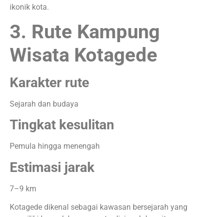
ikonik kota.
3. Rute Kampung
Wisata Kotagede
Karakter rute
Sejarah dan budaya
Tingkat kesulitan
Pemula hingga menengah
Estimasi jarak
7–9 km
Kotagede dikenal sebagai kawasan bersejarah yang