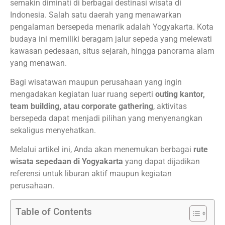
semakin diminati di berbagai destinasi wisata di
Indonesia. Salah satu daerah yang menawarkan
pengalaman bersepeda menarik adalah Yogyakarta. Kota
budaya ini memiliki beragam jalur sepeda yang melewati
kawasan pedesaan, situs sejarah, hingga panorama alam
yang menawan.
Bagi wisatawan maupun perusahaan yang ingin
mengadakan kegiatan luar ruang seperti
outing kantor,
team building, atau corporate gathering
, aktivitas
bersepeda dapat menjadi pilihan yang menyenangkan
sekaligus menyehatkan.
Melalui artikel ini, Anda akan menemukan berbagai
rute
wisata sepedaan di Yogyakarta
yang dapat dijadikan
referensi untuk liburan aktif maupun kegiatan
perusahaan.
Table of Contents