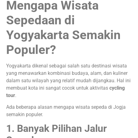
Mengapa Wisata
Sepedaan di
Yogyakarta Semakin
Populer?
Yogyakarta dikenal sebagai salah satu destinasi wisata
yang menawarkan kombinasi budaya, alam, dan kuliner
dalam satu wilayah yang relatif mudah dijangkau. Hal ini
membuat kota ini sangat cocok untuk aktivitas
cycling
tour
.
Ada beberapa alasan mengapa wisata sepeda di Jogja
semakin populer.
1. Banyak Pilihan Jalur