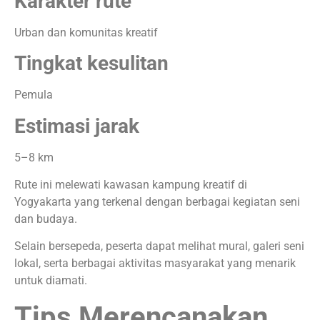
Karakter rute
Urban dan komunitas kreatif
Tingkat kesulitan
Pemula
Estimasi jarak
5–8 km
Rute ini melewati kawasan kampung kreatif di
Yogyakarta yang terkenal dengan berbagai kegiatan seni
dan budaya.
Selain bersepeda, peserta dapat melihat mural, galeri seni
lokal, serta berbagai aktivitas masyarakat yang menarik
untuk diamati.
Tips Merencanakan