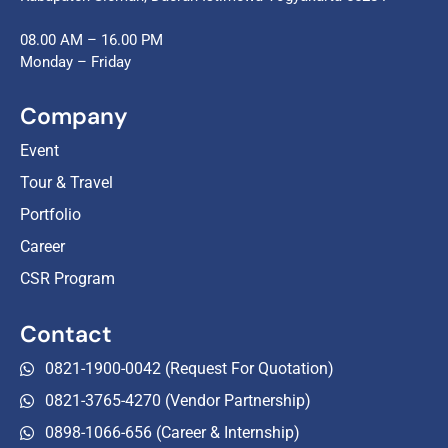
08.00 AM – 16.00 PM
Monday – Friday
Company
Event
Tour & Travel
Portfolio
Career
CSR Program
Contact
0821-1900-0042 (Request For Quotation)
0821-3765-4270 (Vendor Partnership)
0898-1066-656 (Career & Internship)