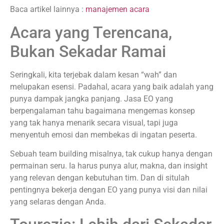
Baca artikel lainnya :
manajemen acara
Acara yang Terencana,
Bukan Sekadar Ramai
Seringkali, kita terjebak dalam kesan “wah” dan
melupakan esensi. Padahal, acara yang baik adalah yang
punya dampak jangka panjang. Jasa EO yang
berpengalaman tahu bagaimana mengemas konsep
yang tak hanya menarik secara visual, tapi juga
menyentuh emosi dan membekas di ingatan peserta.
Sebuah team building misalnya, tak cukup hanya dengan
permainan seru. Ia harus punya alur, makna, dan insight
yang relevan dengan kebutuhan tim. Dan di situlah
pentingnya bekerja dengan EO yang punya visi dan nilai
yang selaras dengan Anda.