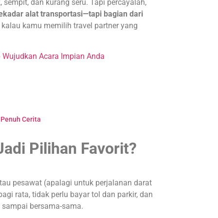
 sempit, dan kurang seru. Tapi percayalah,
ekadar alat transportasi—tapi bagian dari
i kalau kamu memilih travel partner yang
p Wujudkan Acara Impian Anda
 Penuh Cerita
adi Pilihan Favorit?
au pesawat (apalagi untuk perjalanan darat
agi rata, tidak perlu bayar tol dan parkir, dan
an sampai bersama-sama.