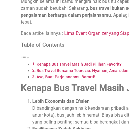
Mungkin selama ini kamu mengira naik bus itu capek,
zaman sudah berubah! Sekarang,
bus travel bukan s
pengalaman berharga dalam perjalananmu
. Apalag
tepat.
Baca artikel lainnya :
Lima Event Organizer yang Sia
Table of Contents
Kenapa Bus Travel Masih Jadi Pilihan Favorit?
Bus Travel Bersama Tourezia: Nyaman, Aman, dan
Ayo, Buat Perjalananmu Berarti!
Kenapa Bus Travel Masih J
Lebih Ekonomis dan Efisien
Dibandingkan dengan naik kendaraan pribadi at
antar kota), bus jauh lebih hemat. Biaya bisa dib
yang paling penting: semua bisa berangkat d
Fasilitasnya Sudah Kekinian