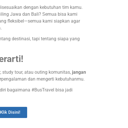
disesuaikan dengan kebutuhan tim kamu.
eliling Jawa dan Bali? Semua bisa kami
 yang fleksibel—semua kami siapkan agar
.
tang destinasi, tapi tentang siapa yang
rarti!
study tour, atau outing komunitas,
jangan
erpengalaman dan mengerti kebutuhanmu.
iri bagaimana #BusTravel bisa jadi
Klik Disini!