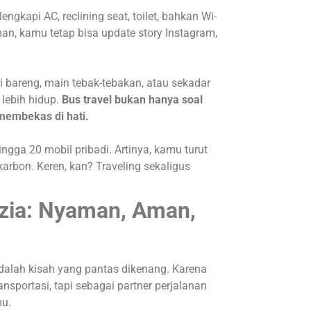
gkapi AC, reclining seat, toilet, bahkan Wi-
aman, kamu tetap bisa update story Instagram,
yi bareng, main tebak-tebakan, atau sekadar
 lebih hidup.
Bus travel bukan hanya soal
 membekas di hati.
gga 20 mobil pribadi. Artinya, kamu turut
rbon. Keren, kan? Traveling sekaligus
zia: Nyaman, Aman,
adalah kisah yang pantas dikenang. Karena
ansportasi, tapi sebagai partner perjalanan
u.