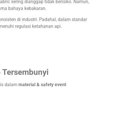
 fabric sering dianggap tidak berisiko. Namun,
tama bahaya kebakaran.
sisten di industri. Padahal, dalam standar
emenuhi regulasi ketahanan api.
ko Tersembunyi
itis dalam
material & safety event