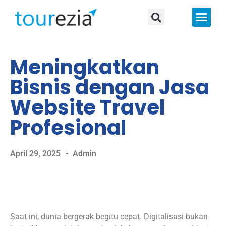
About Us
Meningkatkan
Bisnis dengan Jasa
Website Travel
Profesional
April 29, 2025
Admin
Saat ini, dunia bergerak begitu cepat. Digitalisasi bukan