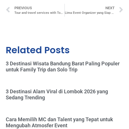
PREVIOUS
NEXT
Tour and travel services with Tourezia
Lima Event Organizer yang Siap Wujudkan Acara Impian Anda
Related Posts
3 Destinasi Wisata Bandung Barat Paling Populer
untuk Family Trip dan Solo Trip
3 Destinasi Alam Viral di Lombok 2026 yang
Sedang Trending
Cara Memilih MC dan Talent yang Tepat untuk
Mengubah Atmosfer Event