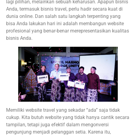
lagi pilihan, melainkan sebuah keharusan. Apapun bisnis
Anda, termasuk bisnis travel, perlu hadir secara kuat di
dunia online. Dan salah satu langkah terpenting yang
bisa Anda lakukan hari ini adalah membangun website
profesional yang benar-benar merepresentasikan kualitas
bisnis Anda.
Memiliki website travel yang sekadar “ada” saja tidak
cukup. Kita butuh website yang tidak hanya cantik secara
tampilan, tetapi juga efektif dalam mengonversi
pengunjung menjadi pelanggan setia. Karena itu,