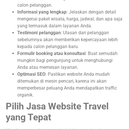
calon pelanggan.
Informasi yang lengkap
: Jelaskan dengan detail
mengenai paket wisata, harga, jadwal, dan apa saja
yang termasuk dalam layanan Anda.
Testimoni pelanggan
: Ulasan dari pelanggan
sebelumnya akan memberikan kepercayaan lebih
kepada calon pelanggan baru.
Formulir booking atau konsultasi
: Buat semudah
mungkin bagi pengunjung untuk menghubungi
Anda atau memesan layanan.
Optimasi SEO
: Pastikan website Anda mudah
ditemukan di mesin pencari, karena ini akan
memperbesar peluang Anda mendapatkan traffic
organik.
Pilih Jasa Website Travel
yang Tepat