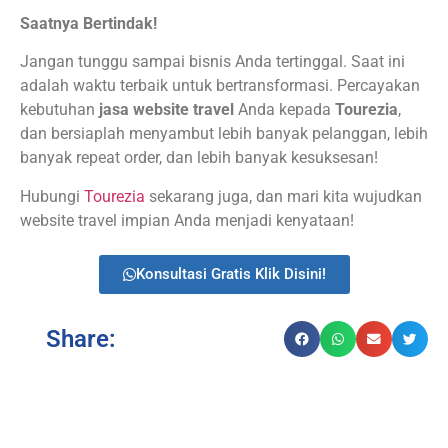
Saatnya Bertindak!
Jangan tunggu sampai bisnis Anda tertinggal. Saat ini
adalah waktu terbaik untuk bertransformasi. Percayakan
kebutuhan
jasa website travel
Anda kepada
Tourezia
,
dan bersiaplah menyambut lebih banyak pelanggan, lebih
banyak repeat order, dan lebih banyak kesuksesan!
Hubungi
Tourezia
sekarang juga, dan mari kita wujudkan
website travel impian Anda menjadi kenyataan!
Konsultasi Gratis Klik Disini!
Share: