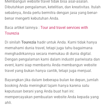
Membangun website travel tidak bisa asal-asalan.
Dibutuhkan pengalaman, ketelitian, dan kreativitas. Itulah
sebabnya, Anda perlu bermitra dengan jasa yang benar-
benar mengerti kebutuhan Anda.
Baca artikel lainnya :
Tour and travel services with
Tourezia
Di sinilah
Tourezia
hadir untuk Anda. Kami tidak hanya
memahami dunia travel, tetapi juga tahu bagaimana
menghadirkannya secara memukau di dunia digital.
Dengan pengalaman kami dalam industri pariwisata dan
event, kami siap membantu Anda membangun website
travel yang bukan hanya cantik, tetapi juga menjual.
Bayangkan jika dalam beberapa bulan ke depan, jumlah
booking Anda meningkat tajam hanya karena satu
keputusan berani yang Anda buat hari ini:
mempercayakan pembuatan website Anda kepada yang
ahli.