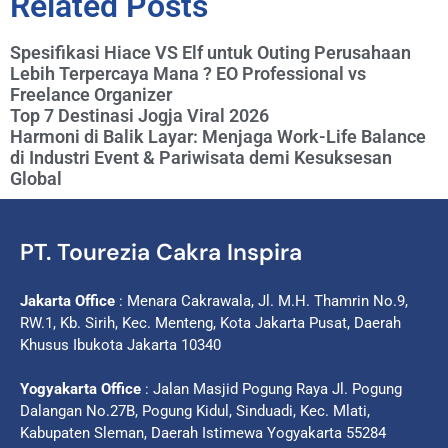
Related Posts
Spesifikasi Hiace VS Elf untuk Outing Perusahaan
Lebih Terpercaya Mana ? EO Professional vs
Freelance Organizer
Top 7 Destinasi Jogja Viral 2026
Harmoni di Balik Layar: Menjaga Work-Life Balance
di Industri Event & Pariwisata demi Kesuksesan
Global
PT. Tourezia Cakra Inspira
Jakarta Office
: Menara Cakrawala, Jl. M.H. Thamrin No.9,
RW.1, Kb. Sirih, Kec. Menteng, Kota Jakarta Pusat, Daerah
Khusus Ibukota Jakarta 10340
Yogyakarta Office
: Jalan Masjid Pogung Raya Jl. Pogung
Dalangan No.27B, Pogung Kidul, Sinduadi, Kec. Mlati,
Kabupaten Sleman, Daerah Istimewa Yogyakarta 55284