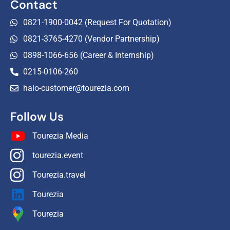
Contact
0821-1900-0042 (Request For Quotation)
0821-3765-4270 (Vendor Partnership)
0898-1066-656 (Career & Internship)
0215-0106-260
halo-customer@tourezia.com
Follow Us
Tourezia Media
tourezia.event
Tourezia.travel
Tourezia
Tourezia