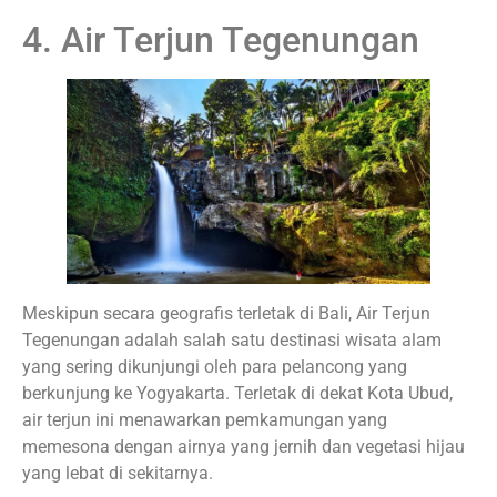
4. Air Terjun Tegenungan
Meskipun secara geografis terletak di Bali, Air Terjun
Tegenungan adalah salah satu destinasi wisata alam
yang sering dikunjungi oleh para pelancong yang
berkunjung ke Yogyakarta. Terletak di dekat Kota Ubud,
air terjun ini menawarkan pemkamungan yang
memesona dengan airnya yang jernih dan vegetasi hijau
yang lebat di sekitarnya.