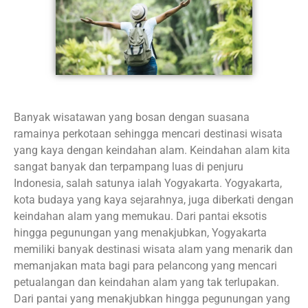
Banyak wisatawan yang bosan dengan suasana
ramainya perkotaan sehingga mencari destinasi wisata
yang kaya dengan keindahan alam. Keindahan alam kita
sangat banyak dan terpampang luas di penjuru
Indonesia, salah satunya ialah Yogyakarta. Yogyakarta,
kota budaya yang kaya sejarahnya, juga diberkati dengan
keindahan alam yang memukau. Dari pantai eksotis
hingga pegunungan yang menakjubkan, Yogyakarta
memiliki banyak destinasi wisata alam yang menarik dan
memanjakan mata bagi para pelancong yang mencari
petualangan dan keindahan alam yang tak terlupakan.
Dari pantai yang menakjubkan hingga pegunungan yang