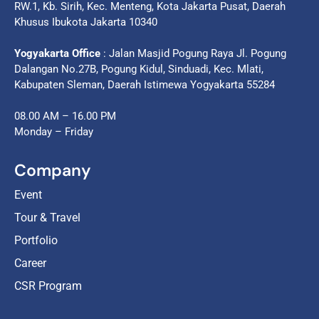
RW.1, Kb. Sirih, Kec. Menteng, Kota Jakarta Pusat, Daerah
Khusus Ibukota Jakarta 10340
Yogyakarta Office
: Jalan Masjid Pogung Raya Jl. Pogung
Dalangan No.27B, Pogung Kidul, Sinduadi, Kec. Mlati,
Kabupaten Sleman, Daerah Istimewa Yogyakarta 55284
08.00 AM – 16.00 PM
Monday – Friday
Company
Event
Tour & Travel
Portfolio
Career
CSR Program