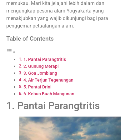
memukau. Mari kita jelajahi lebih dalam dan
mengungkap pesona alam Yogyakarta yang
menakjubkan yang wajib dikunjungi bagi para
penggemar petualangan alam.
Table of Contents
1. Pantai Parangtritis
2. Gunung Merapi
3. Goa Jomblang
4. Air Terjun Tegenungan
5. Pantai Drini
6. Kebun Buah Mangunan
1. Pantai Parangtritis