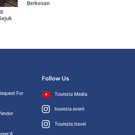
Berkesan
di
Sejuk
Follow Us
equest For
Tourezia Media
tourezia.event
Vendor
Tourezia.travel
reer &