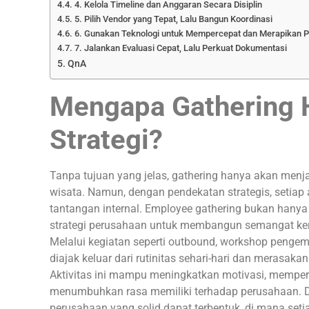
4. Kelola Timeline dan Anggaran Secara Disiplin
5. Pilih Vendor yang Tepat, Lalu Bangun Koordinasi
6. Gunakan Teknologi untuk Mempercepat dan Merapikan 
7. Jalankan Evaluasi Cepat, Lalu Perkuat Dokumentasi
QnA
Mengapa Gathering 
Strategi?
Tanpa tujuan yang jelas, gathering hanya akan menj
wisata. Namun, dengan pendekatan strategis, setiap
tantangan internal. Employee gathering bukan hany
strategi perusahaan untuk membangun semangat ker
Melalui kegiatan seperti outbound, workshop pengemb
diajak keluar dari rutinitas sehari-hari dan merasa
Aktivitas ini mampu meningkatkan motivasi, mempere
menumbuhkan rasa memiliki terhadap perusahaan. 
perusahaan yang solid dapat terbentuk, di mana seti