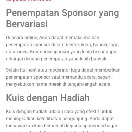
Penempatan Sponsor yang
Bervariasi
Di acara online, Anda dapat memaksimalkan
penempatan sponsor dalam bentuk iklan, banner, logo,
atau video. Kontribusi sponsor yang lebih besar dapat
dihargai dengan penempatan yang lebih banyak.
Selain itu, host atau moderator juga dapat memberikan
penempatan sponsor saat memandu acara, seperti
menyebutkan nama merek di tengah-tengah acara.
Kuis dengan Hadiah
Kuis dengan hadiah adalah cara yang efektif untuk
meningkatkan keterlibatan pengunjung. Anda dapat
menawarkan kuis berhadiah kepada sponsor sebagai