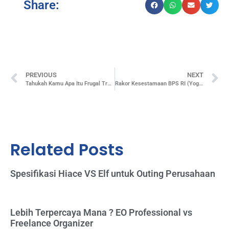
Share:
PREVIOUS
NEXT
Tahukah Kamu Apa Itu Frugal Travel?
Rakor Kesestamaan BPS RI (Yogyakarta)
Related Posts
Spesifikasi Hiace VS Elf untuk Outing Perusahaan
Lebih Terpercaya Mana ? EO Professional vs
Freelance Organizer