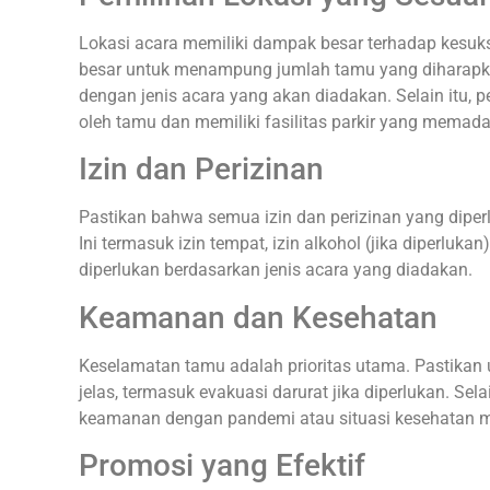
Lokasi acara memiliki dampak besar terhadap kesuks
besar untuk menampung jumlah tamu yang diharapkan
dengan jenis acara yang akan diadakan. Selain itu, 
oleh tamu dan memiliki fasilitas parkir yang memada
Izin dan Perizinan
Pastikan bahwa semua izin dan perizinan yang diperl
Ini termasuk izin tempat, izin alkohol (jika diperluka
diperlukan berdasarkan jenis acara yang diadakan.
Keamanan dan Kesehatan
Keselamatan tamu adalah prioritas utama. Pastikan
jelas, termasuk evakuasi darurat jika diperlukan. Sel
keamanan dengan pandemi atau situasi kesehatan ma
Promosi yang Efektif