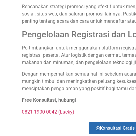
Rencanakan strategi promosi yang efektif untuk me
sosial, situs web, dan saluran promosi lainnya. Pas
penting tentang acara dan cara untuk mendaftar atau 
Pengelolaan Registrasi dan Lo
Pertimbangkan untuk menggunakan platform registr
registrasi peserta. Atur logistik dengan cermat, ter
makanan dan minuman, dan pengelolaan teknologi jik
Dengan memperhatikan semua hal ini sebelum acara,
mungkin timbul dan meningkatkan peluang kesukses
menciptakan pengalaman yang positif bagi tamu dan 
Free Konsultasi, hubungi
0821-1900-0042 (Lucky)
Konsultasi Gratis 