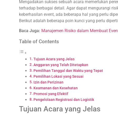
Mengadakan sukses sebuah acara memerlukan pere
terhadap berbagai detail. Agar dapat mengurangi r
keberhasilan event, ada beberapa hal yang perlu dipe
Berikut adalah beberapa poin kunci yang perlu diper
Baca Juga:
Manajemen Risiko dalam Membuat Event: 
Table of Contents
Tujuan Acara yang Jelas
Anggaran yang Telah Ditetapkan
Pemilihan Tanggal dan Waktu yang Tepat
Pemilihan Lokasi yang Sesuai
Izin dan Perizinan
Keamanan dan Kesehatan
Promosi yang Efektif
Pengelolaan Registrasi dan Logistik
Tujuan Acara yang Jelas