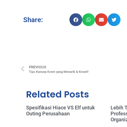
Share:
PREVIOUS
Tips Konsep Event yang Menarik & Kreatif
Related Posts
Spesifikasi Hiace VS Elf untuk
Lebih 
Outing Perusahaan
Profess
Organi