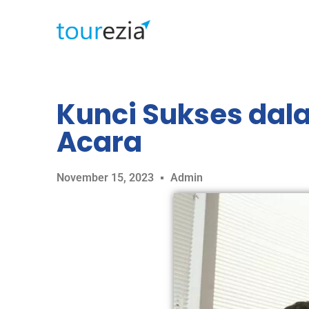
Kunci Sukses da
Acara
November 15, 2023
Admin