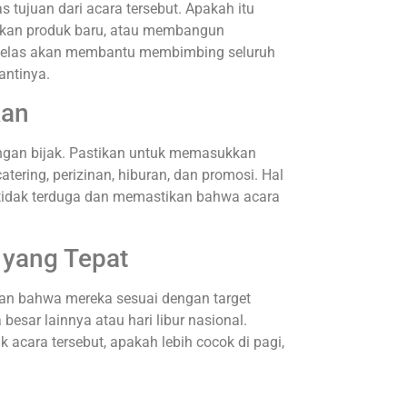
tujuan dari acara tersebut. Apakah itu
kan produk baru, atau membangun
 jelas akan membantu membimbing seluruh
antinya.
kan
ngan bijak. Pastikan untuk memasukkan
ering, perizinan, hiburan, dan promosi. Hal
 tidak terduga dan memastikan bahwa acara
 yang Tepat
an bahwa mereka sesuai dengan target
besar lainnya atau hari libur nasional.
k acara tersebut, apakah lebih cocok di pagi,