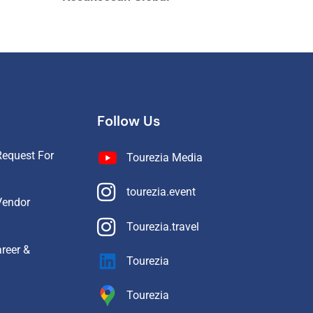
Follow Us
equest For
Tourezia Media
tourezia.event
Vendor
Tourezia.travel
reer &
Tourezia
Tourezia