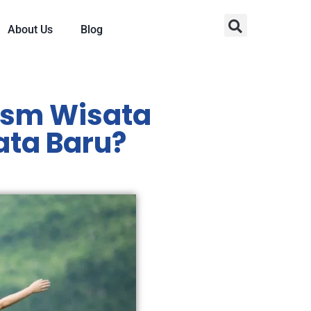
About Us
Blog
ism Wisata
ata Baru?