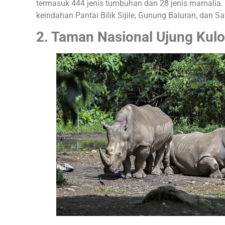
termasuk 444 jenis tumbuhan dan 28 jenis mamalia. 
keindahan Pantai Bilik Sijile, Gunung Baluran, dan S
2. Taman Nasional Ujung Kulo