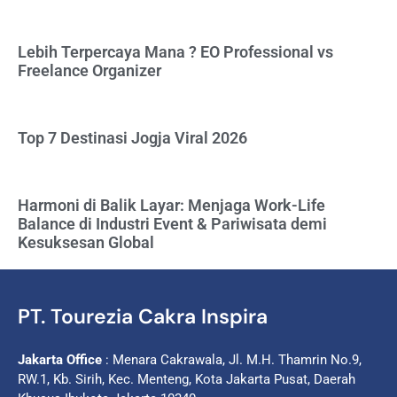
Lebih Terpercaya Mana ? EO Professional vs
Freelance Organizer
Top 7 Destinasi Jogja Viral 2026
Harmoni di Balik Layar: Menjaga Work-Life
Balance di Industri Event & Pariwisata demi
Kesuksesan Global
PT. Tourezia Cakra Inspira
Jakarta Office
: Menara Cakrawala, Jl. M.H. Thamrin No.9,
RW.1, Kb. Sirih, Kec. Menteng, Kota Jakarta Pusat, Daerah