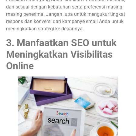
dan sesuai dengan kebutuhan serta preferensi masing-
masing penerima. Jangan lupa untuk mengukur tingkat
respons dan konversi dari kampanye email Anda untuk
meningkatkan strategi ke depannya.
3. Manfaatkan SEO untuk
Meningkatkan Visibilitas
Online