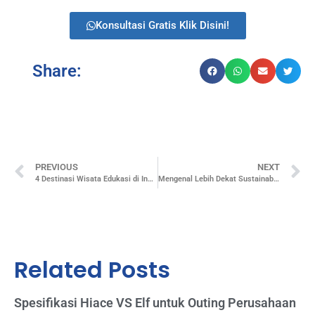
Konsultasi Gratis Klik Disini!
Share:
PREVIOUS
NEXT
4 Destinasi Wisata Edukasi di Indonesia, Tertarik Liburan Disini?
Mengenal Lebih Dekat Sustainable Tourism Wisata Berkelanjutan di Indonesia, Konsep Wisata Baru?
Related Posts
Spesifikasi Hiace VS Elf untuk Outing Perusahaan