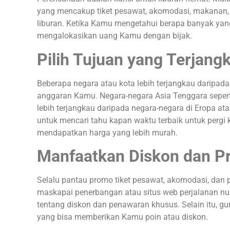
yang mencakup tiket pesawat, akomodasi, makanan, t
liburan. Ketika Kamu mengetahui berapa banyak ya
mengalokasikan uang Kamu dengan bijak.
Pilih Tujuan yang Terjang
Beberapa negara atau kota lebih terjangkau daripada 
anggaran Kamu. Negara-negara Asia Tenggara seperti 
lebih terjangkau daripada negara-negara di Eropa atau
untuk mencari tahu kapan waktu terbaik untuk pergi 
mendapatkan harga yang lebih murah.
Manfaatkan Diskon dan P
Selalu pantau promo tiket pesawat, akomodasi, dan p
maskapai penerbangan atau situs web perjalanan nu
tentang diskon dan penawaran khusus. Selain itu, gun
yang bisa memberikan Kamu poin atau diskon.