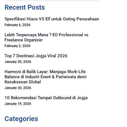
Recent Posts
Spesifikasi Hiace VS Elf untuk Outing Perusahaan
February 6, 2026
Lebih Terpercaya Mana ? EO Professional vs
Freelance Organizer
February 2, 2026
Top 7 Destinasi Jogja Viral 2026
January 30, 2026
Harmoni di Balik Layar: Menjaga Work-Life
Balance di Industri Event & Pariwisata demi
Kesuksesan Global
January 30, 2026
10 Rekomendasi Tempat Outbound di Jogja
January 19, 2026
Categories