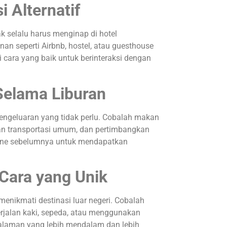
 Alternatif
k selalu harus menginap di hotel
n seperti Airbnb, hostel, atau guesthouse
di cara yang baik untuk berinteraksi dengan
Selama Liburan
 pengeluaran yang tidak perlu. Cobalah makan
an transportasi umum, dan pertimbangkan
nline sebelumnya untuk mendapatkan
 Cara yang Unik
nikmati destinasi luar negeri. Cobalah
erjalan kaki, sepeda, atau menggunakan
alaman yang lebih mendalam dan lebih