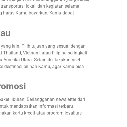
ransportasi lokal, dan kegiatan selama
ng harus Kamu bayarkan, Kamu dapat
kau
yang lain. Pilih tujuan yang sesuai dengan
Thailand, Vietnam, atau Filipina seringkali
 Amerika Utara. Selain itu, lakukan riset
ke destinasi pilihan Kamu, agar Kamu bisa
romosi
aket liburan. Berlangganan newsletter dari
ntuk mendapatkan informasi terbaru
akan kartu kredit atau program loyalitas