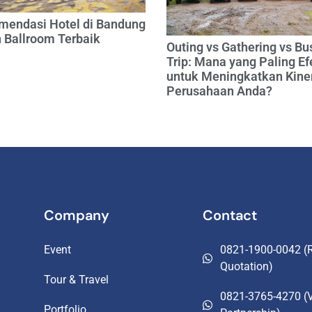
mendasi Hotel di Bandung
 Ballroom Terbaik
Outing vs Gathering vs Bu
Trip: Mana yang Paling Ef
untuk Meningkatkan Kine
Perusahaan Anda?
Company
Contact
Event
0821-1900-0042 (R
Quotation)
Tour & Travel
0821-3765-4270 (
Portfolio