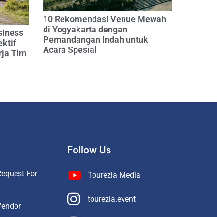
10 Rekomendasi Venue Mewah
di Yogyakarta dengan
siness
Pemandangan Indah untuk
ektif
Acara Spesial
rja Tim
Follow Us
equest For
Tourezia Media
tourezia.event
Vendor