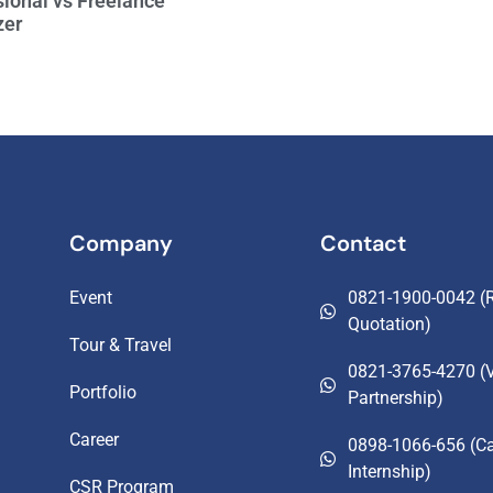
ional vs Freelance
zer
Company
Contact
Event
0821-1900-0042 (R
Quotation)
Tour & Travel
0821-3765-4270 (
Portfolio
Partnership)
Career
0898-1066-656 (Ca
Internship)
CSR Program