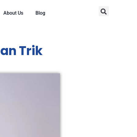
About Us
Blog
an Trik