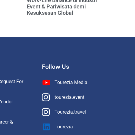
Work-Life Balance di Industri
Event & Pariwisata demi
Kesuksesan Global
Follow Us
equest For
Tourezia Media
tourezia.event
Vendor
Tourezia.travel
reer &
Tourezia