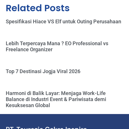
Related Posts
Spesifikasi Hiace VS Elf untuk Outing Perusahaan
Lebih Terpercaya Mana ? EO Professional vs
Freelance Organizer
Top 7 Destinasi Jogja Viral 2026
Harmoni di Balik Layar: Menjaga Work-Life
Balance di Industri Event & Pariwisata demi
Kesuksesan Global