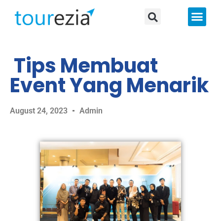
About Us
Tips Membuat
Event Yang Menarik
August 24, 2023
Admin