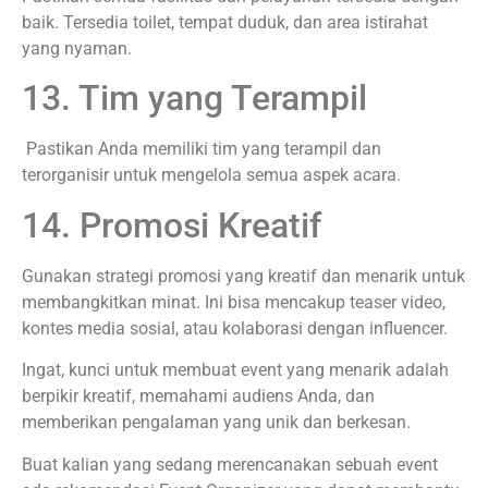
baik. Tersedia toilet, tempat duduk, dan area istirahat
yang nyaman.
13. Tim yang Terampil
Pastikan Anda memiliki tim yang terampil dan
terorganisir untuk mengelola semua aspek acara.
14. Promosi Kreatif
Gunakan strategi promosi yang kreatif dan menarik untuk
membangkitkan minat. Ini bisa mencakup teaser video,
kontes media sosial, atau kolaborasi dengan influencer.
Ingat, kunci untuk membuat event yang menarik adalah
berpikir kreatif, memahami audiens Anda, dan
memberikan pengalaman yang unik dan berkesan.
Buat kalian yang sedang merencanakan sebuah event