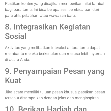
Pastikan konten yang disajikan memberikan nilai tambah
bagi para tamu. Ini bisa berupa sesi pembicaraan dari
para ahli, pelatihan, atau wawasan baru.
8. Integrasikan Kegiatan
Sosial
Aktivitas yang melibatkan interaksi antara tamu dapat
membantu mereka berkenalan dan merasa lebih nyaman
di acara Anda.
9. Penyampaian Pesan yang
Kuat
Jika acara memiliki tujuan pesan khusus, pastikan pesan
tersebut disampaikan dengan jelas dan menginspirasi.
10. Berikan Hadiah dan