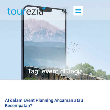
About Us
Tag: event di Jogja
AI dalam Event Planning Ancaman atau
Kesempatan?